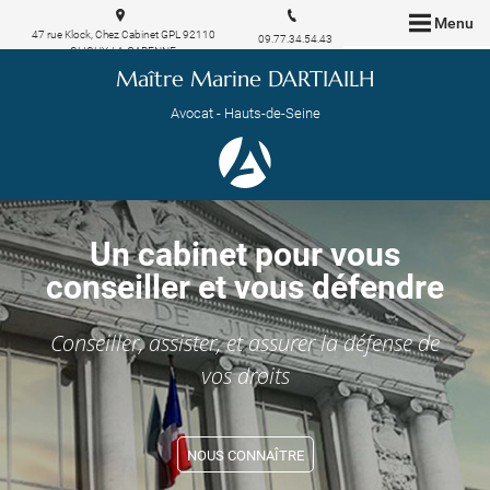
Menu
47 rue Klock, Chez Cabinet GPL 92110
09.77.34.54.43
CLICHY-LA-GARENNE
Maître Marine DARTIAILH
Avocat - Hauts-de-Seine
Un cabinet pour vous
conseiller et vous défendre
Conseiller, assister, et assurer la défense de
vos droits
NOUS CONNAÎTRE