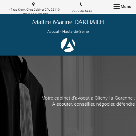
Menu
47 rue Klock, Chez Cabinet GPL 92110
09.77.34.54.43
CLICHY-LA-GARENNE
Maître Marine DARTIAILH
Avocat - Hauts-de-Seine
Votre cabinet d'avocat à Clichy-la-Garenne :
A écouter, conseiller, négocier, défendre