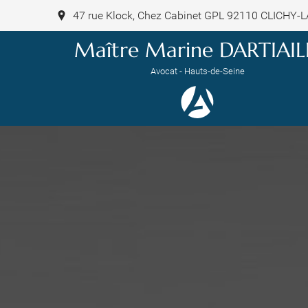
47 rue Klock, Chez Cabinet GPL 92110 CLICHY
Maître Marine DARTIAI
Avocat - Hauts-de-Seine