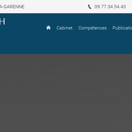
-LA-GARENNE
09.77.34.54.43
LH
Cabinet
Compétences
Publicati